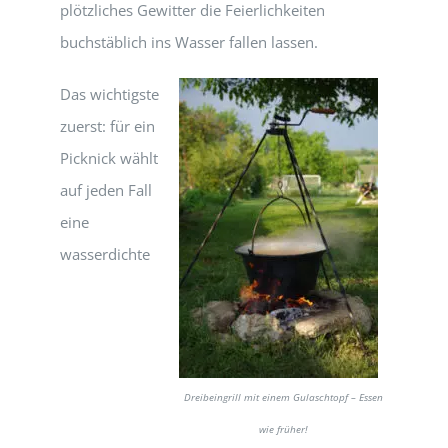
plötzliches Gewitter die Feierlichkeiten
buchstäblich ins Wasser fallen lassen.
Das wichtigste
zuerst: für ein
Picknick wählt
auf jeden Fall
eine
wasserdichte
Dreibeingrill mit einem Gulaschtopf – Essen
wie früher!