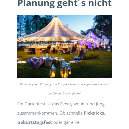
Planung geht´s nicht
Mit einer guten Planung und Partyzelt kannst du sogar eine Hochzeit
in deinem Garten feiern!
Ein Gartenfest ist das Event, wo Alt und Jung
zusammenkommen. Ob schnelle
Picknicks
,
Geburtstagsfest
oder gar eine