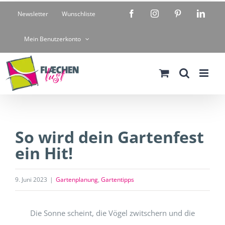
Zum
Facebook
Instagram
Pinterest
Linke
Newsletter
Wunschliste
Inhalt
springen
Mein Benutzerkonto
So wird dein Gartenfest
ein Hit!
9. Juni 2023
|
Gartenplanung
,
Gartentipps
Die Sonne scheint, die Vögel zwitschern und die