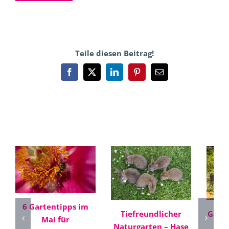
Teile diesen Beitrag!
Facebook
X
LinkedIn
Pinterest
E-
Mail
Ähnliche Beiträge
6 Gartentipps im
Tiefreundlicher
Gart
Mai für
Naturgarten – Hase
Di