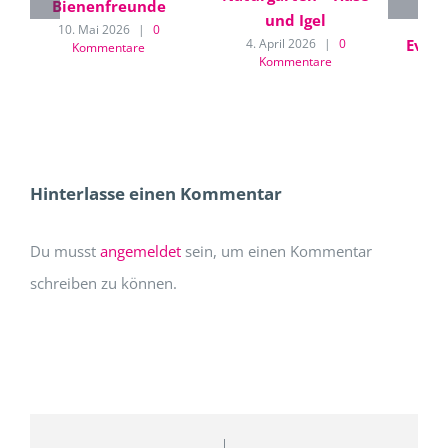
Bienenfreunde
und Igel
Gar
10. Mai 2026
|
0
Event
4. April 2026
|
0
Kommentare
Kommentare
und
13. 
Hinterlasse einen Kommentar
Du musst
angemeldet
sein, um einen Kommentar
schreiben zu können.