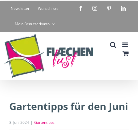
Zum
Facebook
Instagram
Pinterest
Linke
Newsletter
Wunschliste
Inhalt
springen
Mein Benutzerkonto
Gartentipps für den Juni
3. Juni 2024
|
Gartentipps