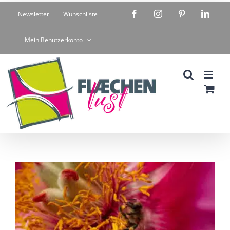
Zum
Facebook
Instagram
Pinterest
Linke
Newsletter
Wunschliste
Inhalt
springen
Mein Benutzerkonto