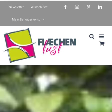
Zum
Facebook
Instagram
Pinterest
Linke
Newsletter
Wunschliste
Inhalt
springen
Mein Benutzerkonto