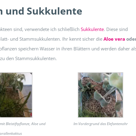
en und Sukkulente
akteen sind, verwendete ich schließlich
Sukkulente
. Diese sind
 Blatt- und Stammsukkulenten. Ihr kennt sicher die
Aloe vera
oder
pflanzen speichern Wasser in ihren Blättern und werden daher al
n zu den Stammsukkulenten.
mit Bleistiftpflanze, Aloe und
Im Vordergrund das Elefantenohr
orallenkaktus