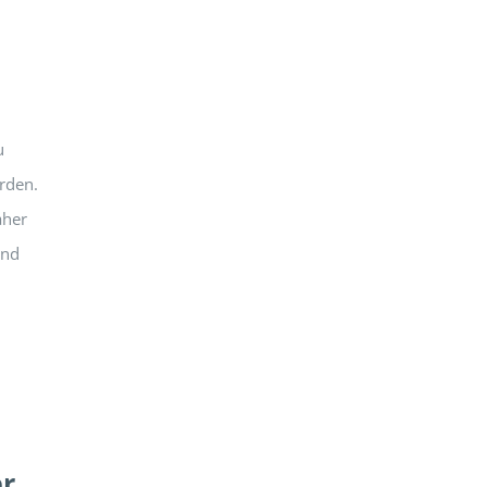
u
rden.
aher
und
er