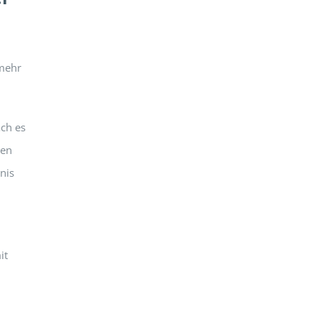
 mehr
ch es
hen
nis
it