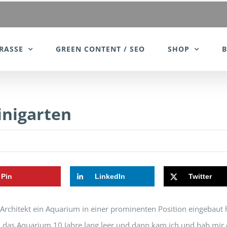
RASSE
GREEN CONTENT / SEO
SHOP
inigarten
Pin
LinkedIn
Twitter
 Architekt ein Aquarium in einer prominenten Position eingebaut 
nd das Aquarium 10 Jahre lang leer und dann kam ich und hab mir