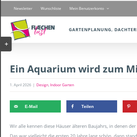
Zum
Newsletter
Wunschliste
Mein Benutzerkonto
Inhalt
springen
GARTENPLANUNG, DACHTER
Toggle
Sliding
Bar
Ein Aquarium wird zum M
Area
1. April 2026
|
Design
,
Indoor Garten
E-Mail
Teilen
Wir alle kennen diese Häuser älteren Baujahrs, in denen der
Das war vielleicht die ersten 20 Jahre lang schön, dann sta