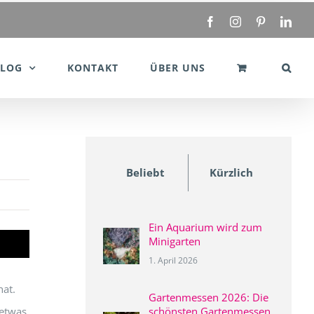
Facebook
Instagram
Pinterest
Link
BLOG
KONTAKT
ÜBER UNS
Beliebt
Kürzlich
Ein Aquarium wird zum
Minigarten
1. April 2026
hat.
Gartenmessen 2026: Die
 etwas
schönsten Gartenmessen