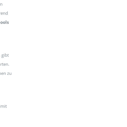
en
rend
ools
 gibt
rten.
men zu
 mit