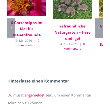
6 Gartentipps im
Tiefreundlicher
Gart
Mai für
Naturgarten – Hase
Di
Bienenfreunde
und Igel
Gar
10. Mai 2026
|
0
Event
4. April 2026
|
0
Kommentare
Kommentare
und
13. 
Hinterlasse einen Kommentar
Du musst
angemeldet
sein, um einen Kommentar
schreiben zu können.