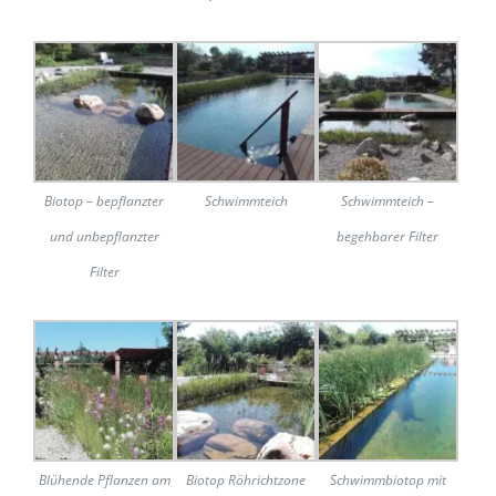
Biotop – bepflanzter
Schwimmteich
Schwimmteich –
und unbepflanzter
begehbarer Filter
Filter
Blühende Pflanzen am
Biotop Röhrichtzone
Schwimmbiotop mit