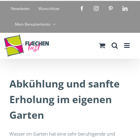
Zum
Facebook
Instagram
Pinterest
Linke
Newsletter
Wunschliste
Inhalt
springen
Mein Benutzerkonto
Abkühlung und sanfte
Erholung im eigenen
Garten
Wasser im Garten hat eine sehr beruhigende und