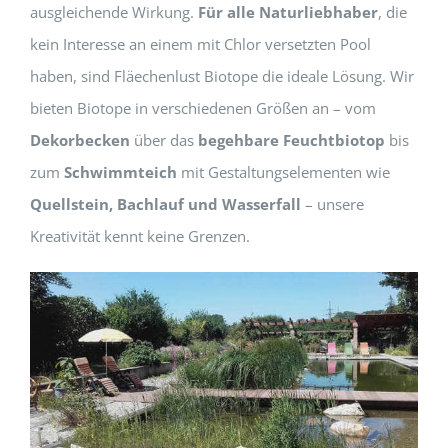
ausgleichende Wirkung.
Für alle Naturliebhaber
, die
kein Interesse an einem mit Chlor versetzten Pool
haben, sind Fläechenlust Biotope die ideale Lösung. Wir
bieten Biotope in verschiedenen Größen an – vom
Dekorbecken
über das
begehbare Feuchtbiotop
bis
zum
Schwimmteich
mit Gestaltungselementen wie
Quellstein, Bachlauf und Wasserfall
– unsere
Kreativität kennt keine Grenzen.