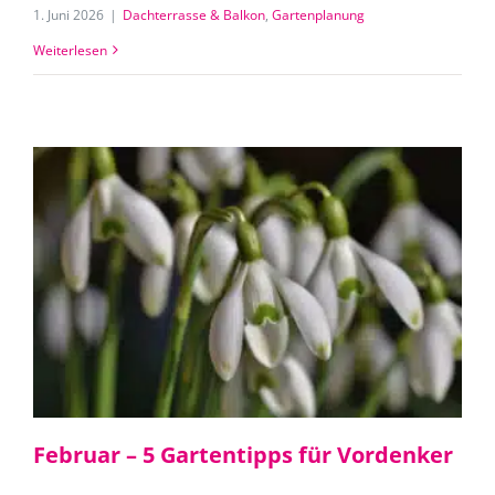
1. Juni 2026
|
Dachterrasse & Balkon
,
Gartenplanung
Weiterlesen
Februar – 5 Gartentipps für Vordenker