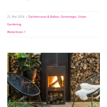
22. Mai 2024
|
Dachterrasse & Balkon
,
Gartentipps
,
Urban
Gardening
Weiterlesen