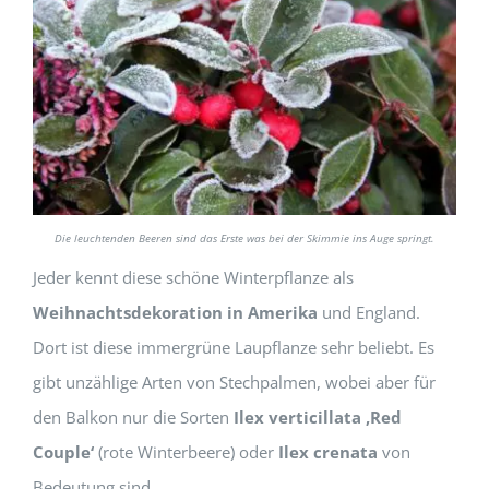
Die leuchtenden Beeren sind das Erste was bei der Skimmie ins Auge springt.
Jeder kennt diese schöne Winterpflanze als
Weihnachtsdekoration in Amerika
und England.
Dort ist diese immergrüne Laupflanze sehr beliebt. Es
gibt unzählige Arten von Stechpalmen, wobei aber für
den Balkon nur die Sorten
Ilex verticillata ‚Red
Couple‘
(rote Winterbeere) oder
Ilex crenata
von
Bedeutung sind.