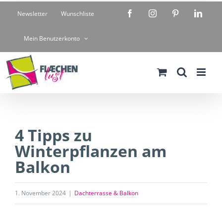
Zum
Facebook
Instagram
Pinterest
Linke
Newsletter
Wunschliste
Inhalt
springen
Mein Benutzerkonto
4 Tipps zu
Winterpflanzen am
Balkon
1. November 2024
|
Dachterrasse & Balkon