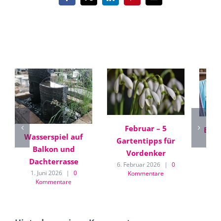
Facebook
X
LinkedIn
Pinterest
E-
Mail
Ähnliche Beiträge
Februar – 5
Balk
Wasserspiel auf
Gartentipps für
Wi
Balkon und
Vordenker
30.
Dachterrasse
6. Februar 2026
|
0
1. Juni 2026
|
0
Kommentare
Kommentare