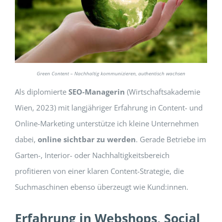
Green Content – Nachhaltig kommunizieren, authentisch wachsen
Als diplomierte
SEO-Managerin
(Wirtschaftsakademie
Wien, 2023) mit langjähriger Erfahrung in Content- und
Online-Marketing unterstütze ich kleine Unternehmen
dabei,
online sichtbar zu werden
. Gerade Betriebe im
Garten-, Interior- oder Nachhaltigkeitsbereich
profitieren von einer klaren Content-Strategie, die
Suchmaschinen ebenso überzeugt wie Kund:innen.
Erfahrung in Webshops, Social