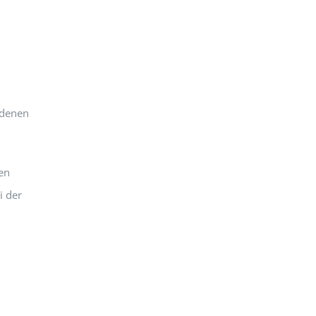
 denen
en
i der