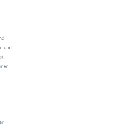
nd
en und
st.
iner
er