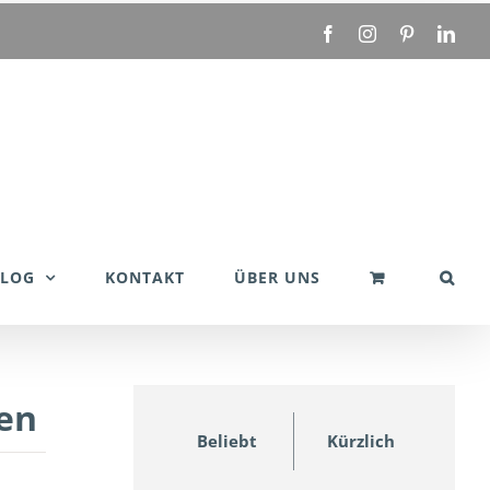
Facebook
Instagram
Pinterest
Link
BLOG
KONTAKT
ÜBER UNS
sen
Beliebt
Kürzlich