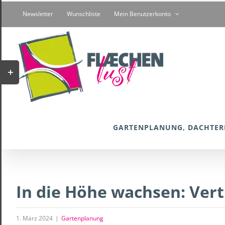
Zum
Newsletter
Wunschliste
Mein Benutzerkonto
Inhalt
springen
Toggle
Sliding
Bar
Area
GARTENPLANUNG, DACHTER
In die Höhe wachsen: Vert
1. März 2024
|
Gartenplanung