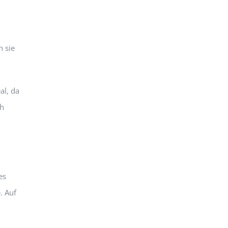
n sie
al, da
ch
es
. Auf