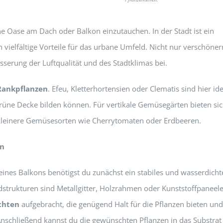
ne Oase am Dach oder Balkon einzutauchen. In der Stadt ist ein
vielfältige Vorteile für das urbane Umfeld. Nicht nur verschöner
sserung der Luftqualität und des Stadtklimas bei.
Rankpflanzen
. Efeu, Kletterhortensien oder Clematis sind hier ide
grüne Decke bilden können. Für vertikale Gemüsegärten bieten si
kleinere Gemüsesorten wie Cherrytomaten oder Erdbeeren.
en
eines Balkons benötigst du zunächst ein stabiles und wasserdicht
dstrukturen sind Metallgitter, Holzrahmen oder Kunststoffpaneele
ichten
aufgebracht, die genügend Halt für die Pflanzen bieten und
 Anschließend kannst du die gewünschten Pflanzen in das Substrat