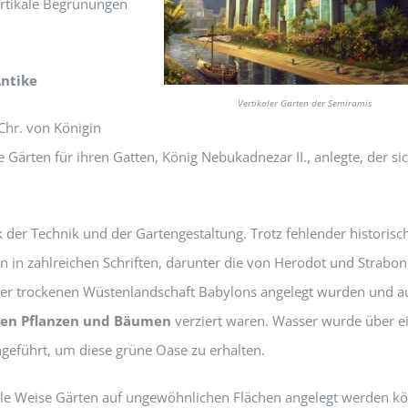
vertikale Begrünungen
Antike
Vertikaler Garten der Semiramis
Chr. von Königin
e Gärten für ihren Gatten, König Nebukadnezar II., anlegte, der si
 der Technik und der Gartengestaltung. Trotz fehlender historisc
 in zahlreichen Schriften, darunter die von Herodot und Strabon
 der trockenen Wüstenlandschaft Babylons angelegt wurden und a
hen Pflanzen und Bäumen
verziert waren. Wasser wurde über e
eführt, um diese grüne Oase zu erhalten.
olle Weise Gärten auf ungewöhnlichen Flächen angelegt werden k