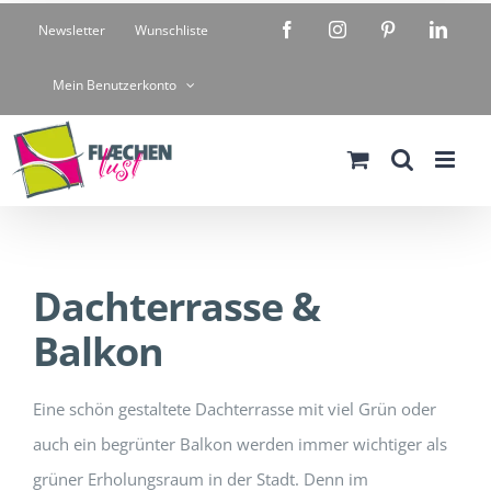
Zum
Facebook
Instagram
Pinterest
Linke
Newsletter
Wunschliste
Inhalt
springen
Mein Benutzerkonto
Dachterrasse &
Balkon
Eine schön gestaltete Dachterrasse mit viel Grün oder
auch ein begrünter Balkon werden immer wichtiger als
grüner Erholungsraum in der Stadt. Denn im