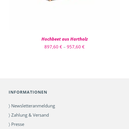
AUF.
DIE
OPTIONEN
KÖNNEN
AUF
DER
PRODUKTSEITE
Hochbeet aus Hartholz
GEWÄHLT
Preisspanne:
897,60
€
–
957,60
€
WERDEN
897,60 €
bis
957,60 €
INFORMATIONEN
〉 Newsletteranmeldung
〉 Zahlung & Versand
〉 Presse