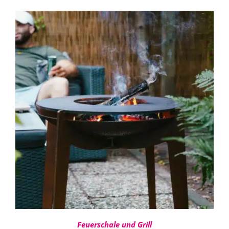
360,00 €
bis
480,00 €
IN DEN WARENKORB
/
DETAILS
Feuerschale und Grill