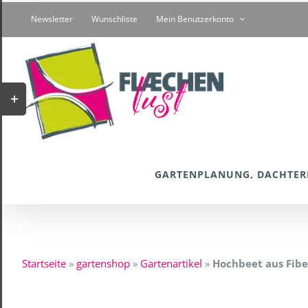
Zum
Newsletter
Wunschliste
Mein Benutzerkonto
Inhalt
springen
Toggle
Sliding
Bar
Area
GARTENPLANUNG, DACHTER
Startseite
»
gartenshop
»
Gartenartikel
»
Hochbeet aus Fibe