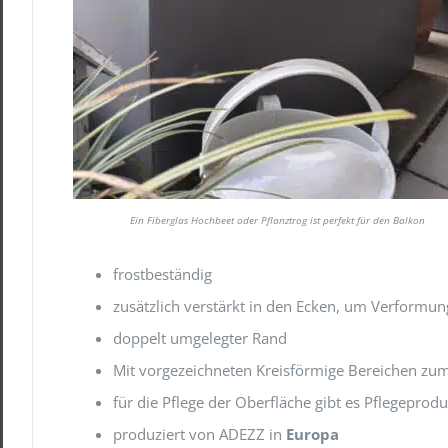
Ein Fiberglas Hochbeet oder Pflanztrog ist perfekt für den Balkon
frostbeständig
zusätzlich verstärkt in den Ecken, um Verformu
doppelt umgelegter Rand
Mit vorgezeichneten Kreisförmige Bereichen zu
für die Pflege der Oberfläche gibt es Pflegeprod
produziert von ADEZZ in
Europa