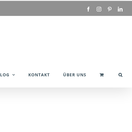
Facebook
Instagram
Pinterest
Link
BLOG
KONTAKT
ÜBER UNS