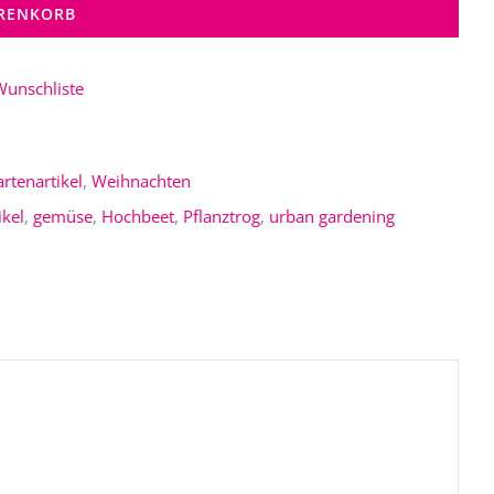
ARENKORB
Wunschliste
rtenartikel
,
Weihnachten
ikel
,
gemüse
,
Hochbeet
,
Pflanztrog
,
urban gardening