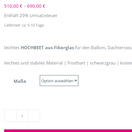
Preisspanne:
510,00
€
–
690,00
€
510,00 €
Enthält 20% Umsatzsteuer
bis
Lieferzeit: ca. 5-10 Tage
690,00 €
leichtes
HOCHBEET aus Fiberglas
für den Balkon, Dachterrass
leichtes und stabiles Material | frosthart | schwarzgrau | kost
Maße
Hochbeet
aus