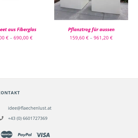
VARIANTEN
VARIANTEN
AUF.
AUF.
DIE
DIE
OPTIONEN
OPTIONEN
et aus Fiberglas
Pflanztrog für aussen
KÖNNEN
KÖNNEN
AUF
AUF
Preisspanne:
Preisspanne
,00
€
–
690,00
€
159,60
€
–
961,20
€
DER
DER
510,00 €
159,60 €
PRODUKTSEITE
PRODUKTSE
GEWÄHLT
GEWÄHLT
bis
bis
WERDEN
WERDEN
690,00 €
961,20 €
KONTAKT
idee@flaechenlust.at
+43 (0) 6601727369