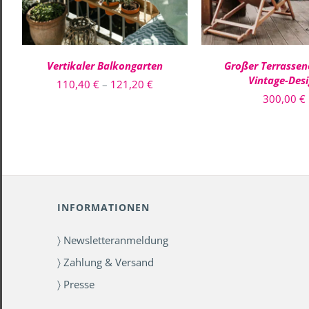
VARIANTEN
AUF.
DIE
OPTIONEN
Vertikaler Balkongarten
Großer Terrassen
KÖNNEN
AUF
Vintage-Des
Preisspanne:
110,40
€
–
121,20
€
DER
300,00
€
110,40 €
PRODUKTSEITE
GEWÄHLT
bis
WERDEN
121,20 €
INFORMATIONEN
〉 Newsletteranmeldung
〉 Zahlung & Versand
〉 Presse