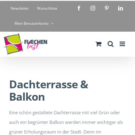
Zum
Facebook
Instagram
Pinterest
Linke
Newsletter
Wunschliste
Inhalt
springen
Mein Benutzerkonto
Dachterrasse &
Balkon
Eine schön gestaltete Dachterrasse mit viel Grün oder
auch ein begrünter Balkon werden immer wichtiger als
grüner Erholungsraum in der Stadt. Denn im