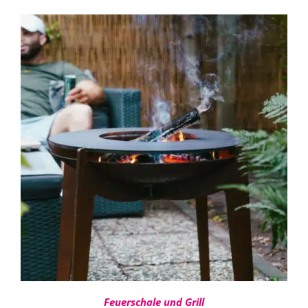
360,00 €
bis
480,00 €
IN DEN WARENKORB
/
DETAILS
Feuerschale und Grill