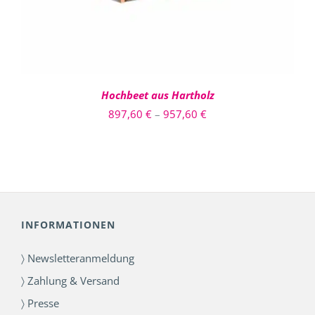
AUF.
DIE
OPTIONEN
KÖNNEN
AUF
DER
PRODUKTSEITE
Hochbeet aus Hartholz
GEWÄHLT
Preisspanne:
897,60
€
–
957,60
€
WERDEN
897,60 €
bis
957,60 €
INFORMATIONEN
〉 Newsletteranmeldung
〉 Zahlung & Versand
〉 Presse