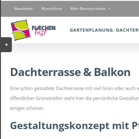
Zum
Newsletter
Wunschliste
Mein Benutzerkonto
Inhalt
springen
GARTENPLANUNG, DACHTER
Toggle
Sliding
Bar
Dachterrasse & Balkon
Area
Eine schön gestaltete Dachterrasse mit viel Grün oder auch
öffentlicher Grünstreifen steht hier die persönliche Gesta
einiges schöner.
Gestaltungskonzept mit P