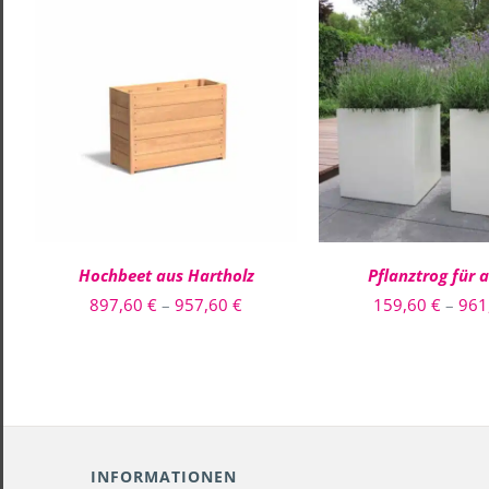
DIESES
AUSFÜHRUNG WÄHLEN
/
AUSFÜHRUNG WÄH
PRODUKT
QUICK VIEW
QUICK VIE
WEIST
MEHRERE
VARIANTEN
AUF.
DIE
OPTIONEN
Hochbeet aus Hartholz
Pflanztrog für 
KÖNNEN
AUF
Preisspanne:
897,60
€
–
957,60
€
159,60
€
–
961
DER
897,60 €
PRODUKTSEITE
GEWÄHLT
bis
WERDEN
957,60 €
INFORMATIONEN