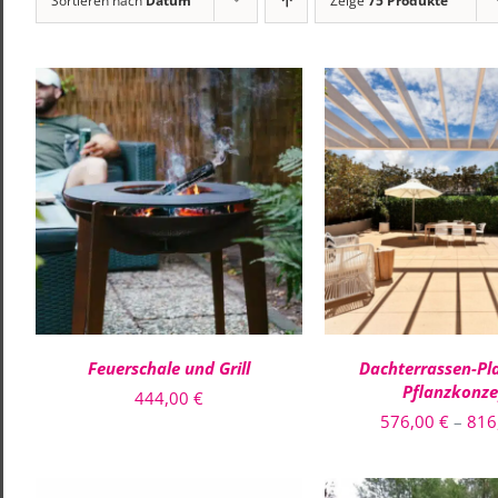
Sortieren nach
Datum
Zeige
75 Produkte
IN DEN WARENKORB
/
AUSFÜHRUNG WÄH
QUICK VIEW
QUICK VIE
Feuerschale und Grill
Dachterrassen-Pl
Pflanzkonze
444,00
€
576,00
€
–
816