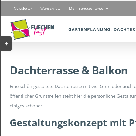
Zum
Newsletter
Wunschliste
Mein Benutzerkonto
Inhalt
springen
GARTENPLANUNG, DACHTER
Toggle
Sliding
Bar
Dachterrasse & Balkon
Area
Eine schön gestaltete Dachterrasse mit viel Grün oder auch
öffentlicher Grünstreifen steht hier die persönliche Gesta
einiges schöner.
Gestaltungskonzept mit P