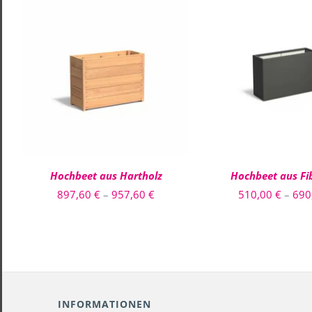
DIESES
AUSFÜHRUNG WÄHLEN
/
AUSFÜHRUNG WÄH
PRODUKT
QUICK VIEW
QUICK VIE
WEIST
MEHRERE
VARIANTEN
AUF.
DIE
OPTIONEN
Hochbeet aus Hartholz
Hochbeet aus Fi
KÖNNEN
AUF
Preisspanne:
897,60
€
–
957,60
€
510,00
€
–
690
DER
897,60 €
PRODUKTSEITE
GEWÄHLT
bis
WERDEN
957,60 €
INFORMATIONEN