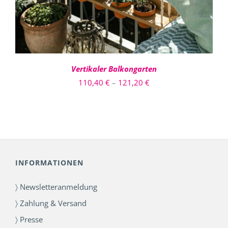
AUF.
DIE
OPTIONEN
KÖNNEN
AUF
DER
PRODUKTSEITE
Vertikaler Balkongarten
GEWÄHLT
Preisspanne:
110,40
€
–
121,20
€
WERDEN
110,40 €
bis
121,20 €
INFORMATIONEN
〉 Newsletteranmeldung
〉 Zahlung & Versand
〉 Presse