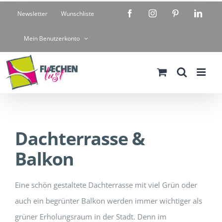
Zum
Facebook
Instagram
Pinterest
Linke
Newsletter
Wunschliste
Inhalt
springen
Mein Benutzerkonto
Dachterrasse &
Balkon
Eine schön gestaltete Dachterrasse mit viel Grün oder
auch ein begrünter Balkon werden immer wichtiger als
grüner Erholungsraum in der Stadt. Denn im