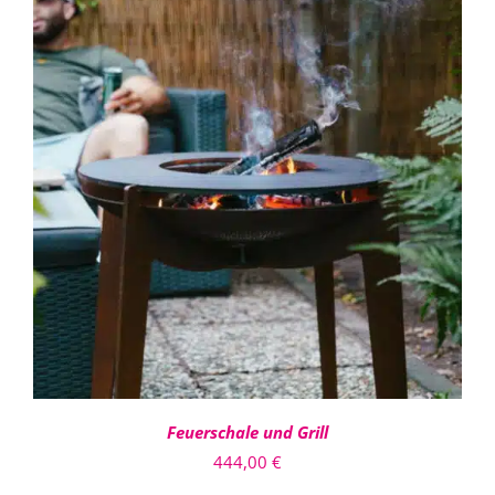
816,00 €
IN DEN WARENKORB
/
DETAILS
Feuerschale und Grill
444,00
€