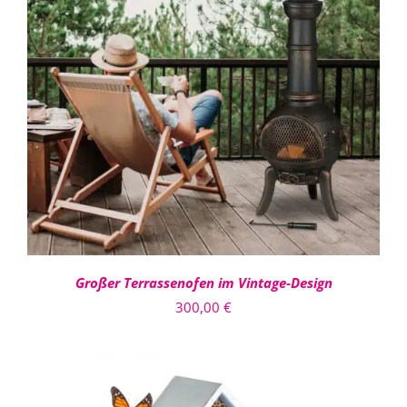
IN DEN WARENKORB
/
DETAILS
Großer Terrassenofen im Vintage-Design
300,00
€