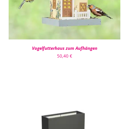
Vogelfutterhaus zum Aufhängen
50,40
€
DIESES
AUSFÜHRUNG WÄHLEN
/