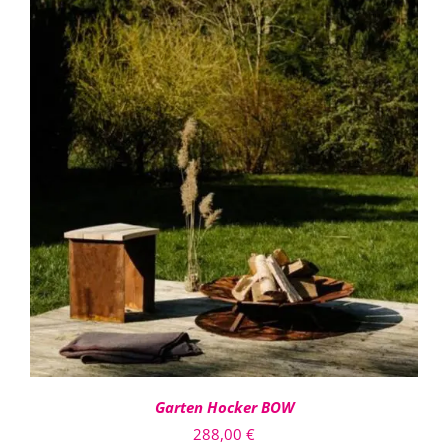
IN DEN WARENKORB
/
DETAILS
Garten Hocker BOW
288,00
€