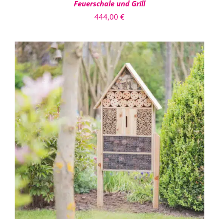
Feuerschale und Grill
444,00
€
IN DEN WARENKORB
/
DETAILS