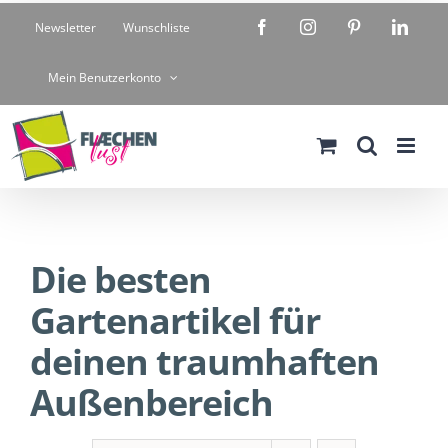
Zum
Facebook
Instagram
Pinterest
Linke
Newsletter
Wunschliste
Inhalt
springen
Mein Benutzerkonto
Die besten
Gartenartikel für
deinen traumhaften
Außenbereich