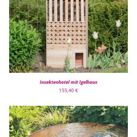
IN DEN WARENKORB
/
DETAILS
Insektenhotel mit Igelhaus
155,40
€