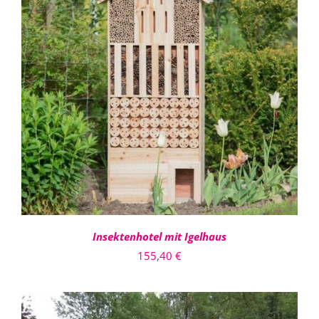
IN DEN WARENKORB
/
DETAILS
Insektenhotel mit Igelhaus
155,40
€