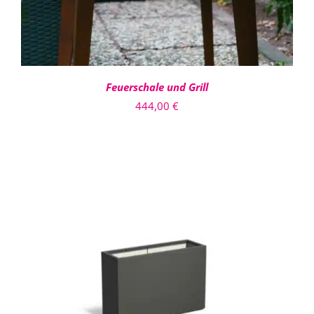
Feuerschale und Grill
444,00
€
DIESES
AUSFÜHRUNG WÄHLEN
/
PRODUKT
DETAILS
WEIST