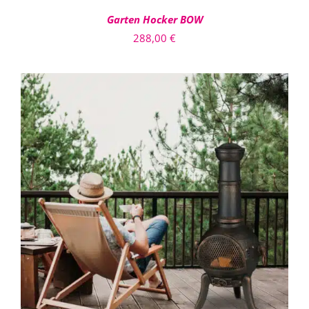
Garten Hocker BOW
288,00
€
IN DEN WARENKORB
/
DETAILS