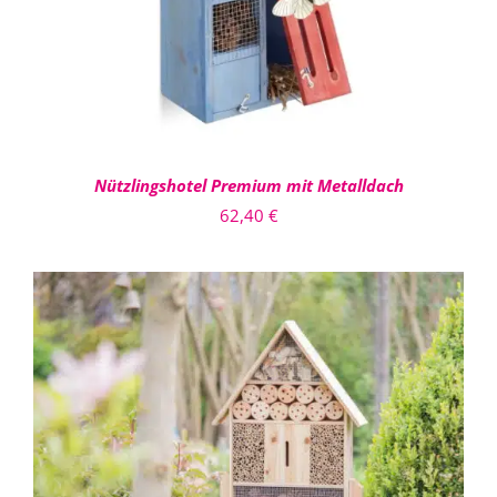
Nützlingshotel Premium mit Metalldach
62,40
€
IN DEN WARENKORB
/