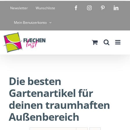
Zum
Facebook
Instagram
Pinterest
Linke
Newsletter
Wunschliste
Inhalt
springen
Mein Benutzerkonto
Die besten
Gartenartikel für
deinen traumhaften
Außenbereich