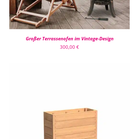
Großer Terrassenofen im Vintage-Design
300,00
€
DIESES
AUSFÜHRUNG WÄHLEN
/
PRODUKT
DETAILS
WEIST