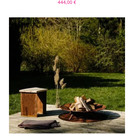
444,00
€
IN DEN WARENKORB
/
DETAILS