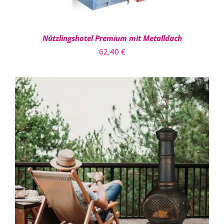
Nützlingshotel Premium mit Metalldach
62,40
€
IN DEN WARENKORB
/
DETAILS