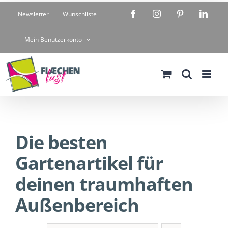
Zum
Facebook
Instagram
Pinterest
Linke
Newsletter
Wunschliste
Inhalt
springen
Mein Benutzerkonto
Die besten
Gartenartikel für
deinen traumhaften
Außenbereich