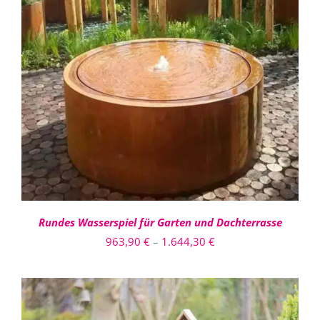
DIESES
AUSFÜHRUNG WÄHLEN
/
PRODUKT
DETAILS
WEIST
MEHRERE
VARIANTEN
AUF.
DIE
OPTIONEN
KÖNNEN
AUF
DER
PRODUKTSEITE
Rundes Wasserspiel für Garten und Dachterrasse
GEWÄHLT
Preisspanne:
963,90
€
–
1.644,30
€
WERDEN
963,90 €
bis
1.644,30 €