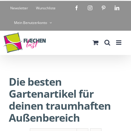
Zum
Facebook
Instagram
Pinterest
Linke
Newsletter
Wunschliste
Inhalt
springen
Mein Benutzerkonto
Die besten
Gartenartikel für
deinen traumhaften
Außenbereich