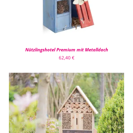
Nützlingshotel Premium mit Metalldach
62,40
€
IN DEN WARENKORB
/