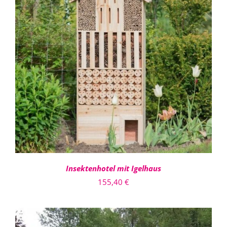
IN DEN WARENKORB
/
DETAILS
Insektenhotel mit Igelhaus
155,40
€