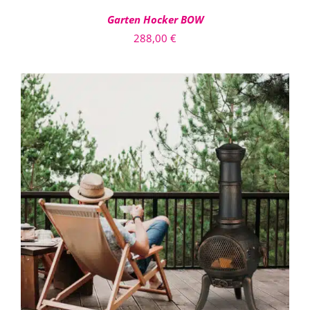
Garten Hocker BOW
288,00
€
IN DEN WARENKORB
/
DETAILS