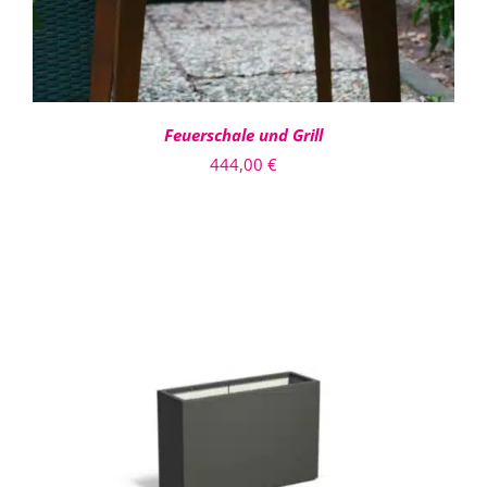
Feuerschale und Grill
444,00
€
DIESES
AUSFÜHRUNG WÄHLEN
/
PRODUKT
DETAILS
WEIST