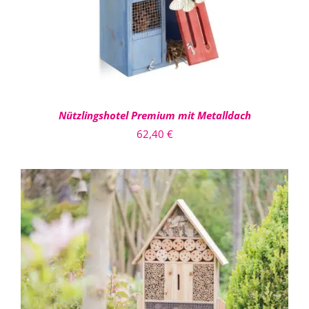
Nützlingshotel Premium mit Metalldach
62,40
€
IN DEN WARENKORB
/