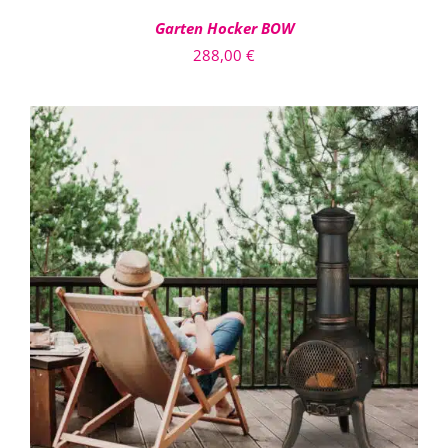
Garten Hocker BOW
288,00
€
IN DEN WARENKORB
/
DETAILS