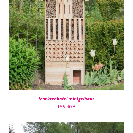
IN DEN WARENKORB
/
DETAILS
Insektenhotel mit Igelhaus
155,40
€