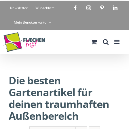
Zum
Facebook
Instagram
Pinterest
Linke
Newsletter
Wunschliste
Inhalt
springen
Mein Benutzerkonto
Die besten
Gartenartikel für
deinen traumhaften
Außenbereich