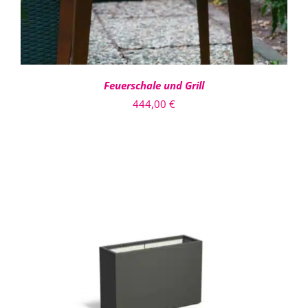
Feuerschale und Grill
444,00
€
DIESES
AUSFÜHRUNG WÄHLEN
/
PRODUKT
DETAILS
WEIST