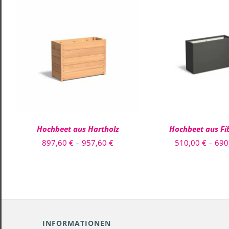
DIESES
AUSFÜHRUNG WÄHLEN
/
AUSFÜHRUNG WÄH
PRODUKT
QUICK VIEW
QUICK VIE
WEIST
MEHRERE
VARIANTEN
AUF.
DIE
OPTIONEN
Hochbeet aus Hartholz
Hochbeet aus Fi
KÖNNEN
AUF
Preisspanne:
897,60
€
–
957,60
€
510,00
€
–
690
DER
897,60 €
PRODUKTSEITE
GEWÄHLT
bis
WERDEN
957,60 €
INFORMATIONEN