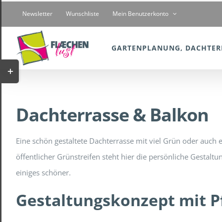
Zum
Newsletter
Wunschliste
Mein Benutzerkonto
Inhalt
springen
GARTENPLANUNG, DACHTER
Toggle
Sliding
Bar
Dachterrasse & Balkon
Area
Eine schön gestaltete Dachterrasse mit viel Grün oder auch
öffentlicher Grünstreifen steht hier die persönliche Gesta
einiges schöner.
Gestaltungskonzept mit P