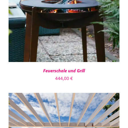
IN DEN WARENKORB
/
DETAILS
Feuerschale und Grill
444,00
€