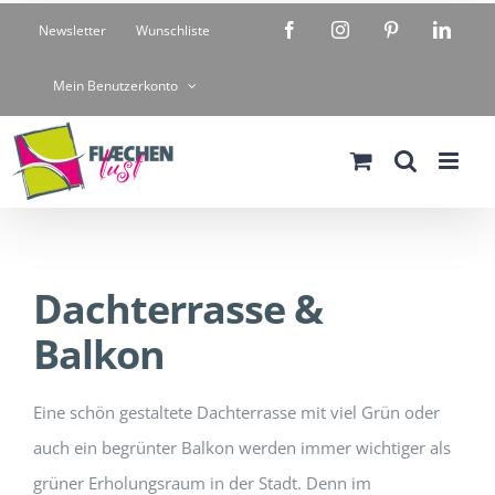
Zum
Facebook
Instagram
Pinterest
Linke
Newsletter
Wunschliste
Inhalt
springen
Mein Benutzerkonto
Dachterrasse &
Balkon
Eine schön gestaltete Dachterrasse mit viel Grün oder
auch ein begrünter Balkon werden immer wichtiger als
grüner Erholungsraum in der Stadt. Denn im