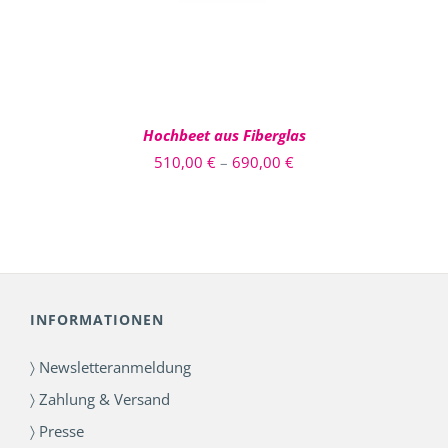
AUF.
DIE
OPTIONEN
KÖNNEN
AUF
DER
PRODUKTSEITE
Hochbeet aus Fiberglas
GEWÄHLT
Preisspanne:
510,00
€
–
690,00
€
WERDEN
510,00 €
bis
690,00 €
INFORMATIONEN
〉 Newsletteranmeldung
〉 Zahlung & Versand
〉 Presse