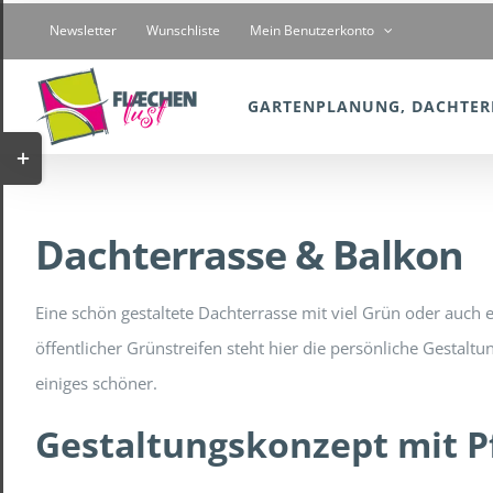
Zum
Newsletter
Wunschliste
Mein Benutzerkonto
Inhalt
springen
GARTENPLANUNG, DACHTER
Toggle
Sliding
Bar
Dachterrasse & Balkon
Area
Eine schön gestaltete Dachterrasse mit viel Grün oder auch
öffentlicher Grünstreifen steht hier die persönliche Gesta
einiges schöner.
Gestaltungskonzept mit P