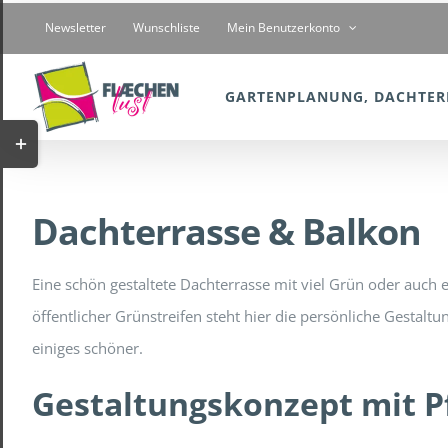
Zum
Newsletter
Wunschliste
Mein Benutzerkonto
Inhalt
springen
GARTENPLANUNG, DACHTER
Toggle
Sliding
Bar
Dachterrasse & Balkon
Area
Eine schön gestaltete Dachterrasse mit viel Grün oder auch
öffentlicher Grünstreifen steht hier die persönliche Gesta
einiges schöner.
Gestaltungskonzept mit P