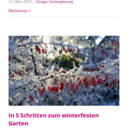
10. März 2025
|
Design
,
Gartenplanung
Weiterlesen
In 5 Schritten zum winterfesten
Garten