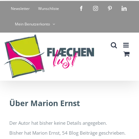
Zum
Facebook
Instagram
Pinterest
Linke
Newsletter
Wunschliste
Inhalt
springen
Mein Benutzerkonto
Über Marion Ernst
Der Autor hat bisher keine Details angegeben.
Bisher hat Marion Ernst, 54 Blog Beiträge geschrieben.