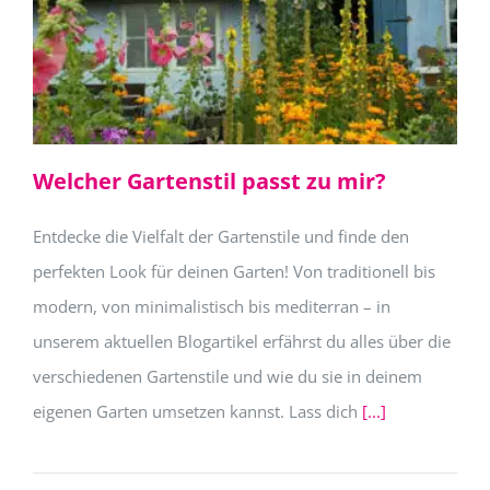
Welcher Gartenstil passt zu mir?
Entdecke die Vielfalt der Gartenstile und finde den
perfekten Look für deinen Garten! Von traditionell bis
modern, von minimalistisch bis mediterran – in
unserem aktuellen Blogartikel erfährst du alles über die
verschiedenen Gartenstile und wie du sie in deinem
eigenen Garten umsetzen kannst. Lass dich
[...]