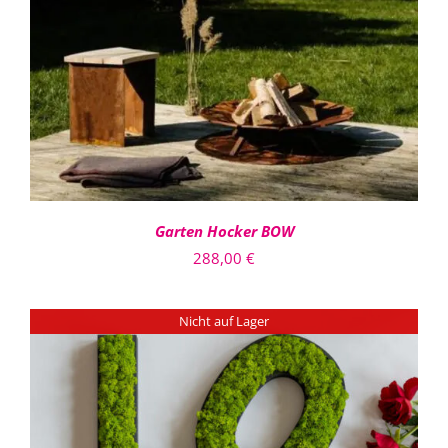
IN DEN WARENKORB
/
DETAILS
Garten Hocker BOW
288,00
€
Nicht auf Lager