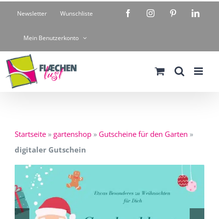
Zum
Facebook
Instagram
Pinterest
Linke
Newsletter
Wunschliste
Inhalt
springen
Mein Benutzerkonto
Startseite
»
gartenshop
»
Gutscheine für den Garten
»
digitaler Gutschein