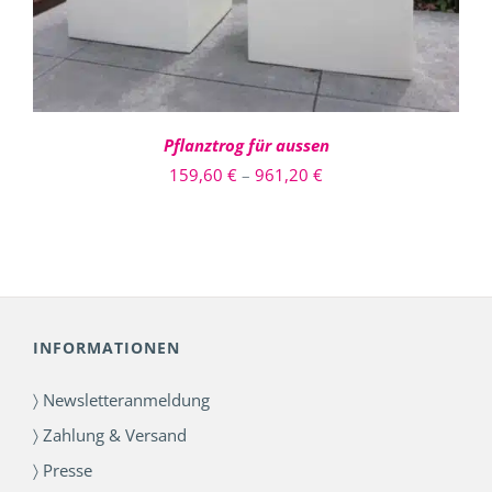
AUF.
DIE
OPTIONEN
KÖNNEN
AUF
DER
PRODUKTSEITE
Pflanztrog für aussen
GEWÄHLT
Preisspanne:
159,60
€
–
961,20
€
WERDEN
159,60 €
bis
961,20 €
INFORMATIONEN
〉 Newsletteranmeldung
〉 Zahlung & Versand
〉 Presse