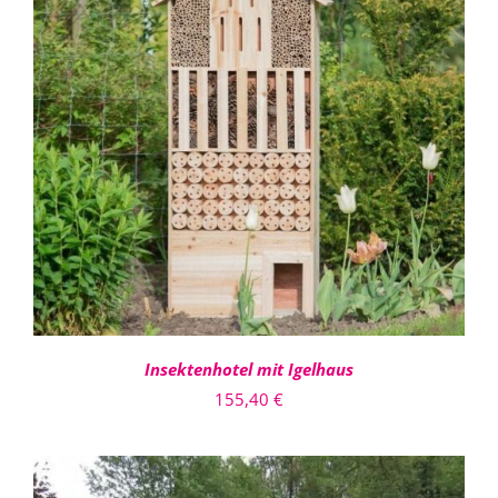
IN DEN WARENKORB
/
DETAILS
Insektenhotel mit Igelhaus
155,40
€