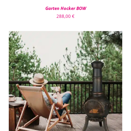
Garten Hocker BOW
288,00
€
IN DEN WARENKORB
/
DETAILS