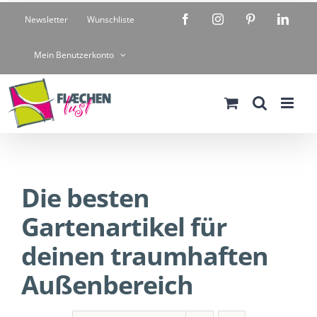
Zum
Facebook
Instagram
Pinterest
Linke
Newsletter
Wunschliste
Inhalt
springen
Mein Benutzerkonto
Die besten
Gartenartikel für
deinen traumhaften
Außenbereich