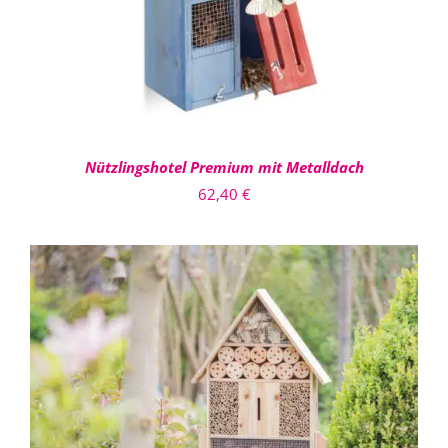
Nützlingshotel Premium mit Metalldach
62,40
€
IN DEN WARENKORB
/