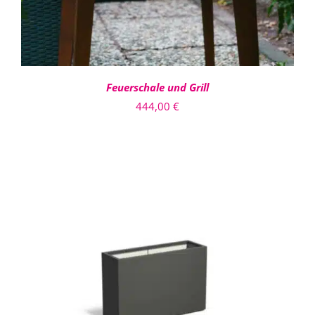
Feuerschale und Grill
444,00
€
DIESES
AUSFÜHRUNG WÄHLEN
/
PRODUKT
DETAILS
WEIST