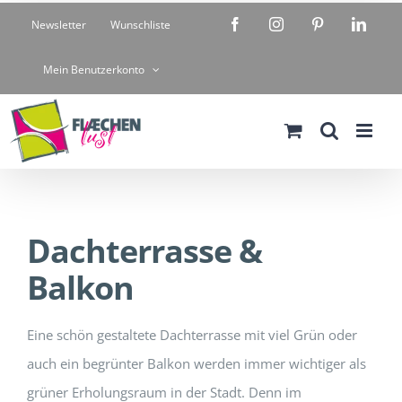
Zum
Facebook
Instagram
Pinterest
Linke
Newsletter
Wunschliste
Inhalt
springen
Mein Benutzerkonto
Dachterrasse &
Balkon
Eine schön gestaltete Dachterrasse mit viel Grün oder
auch ein begrünter Balkon werden immer wichtiger als
grüner Erholungsraum in der Stadt. Denn im