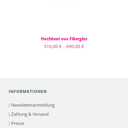
AUF.
DIE
OPTIONEN
KÖNNEN
AUF
DER
PRODUKTSEITE
Hochbeet aus Fiberglas
GEWÄHLT
Preisspanne:
510,00
€
–
690,00
€
WERDEN
510,00 €
bis
690,00 €
INFORMATIONEN
〉 Newsletteranmeldung
〉 Zahlung & Versand
〉 Presse