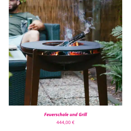
957,60 €
IN DEN WARENKORB
/
DETAILS
Feuerschale und Grill
444,00
€