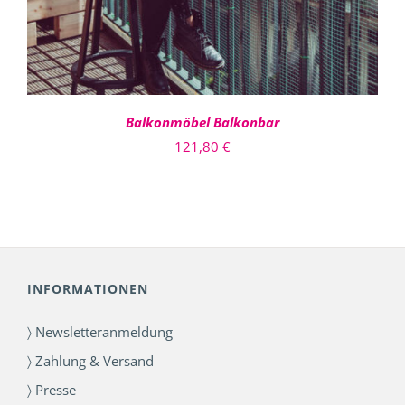
AUF.
DIE
OPTIONEN
KÖNNEN
AUF
DER
PRODUKTSEITE
Balkonmöbel Balkonbar
GEWÄHLT
121,80
€
WERDEN
INFORMATIONEN
〉 Newsletteranmeldung
〉 Zahlung & Versand
〉 Presse