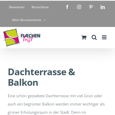
Zum
Facebook
Instagram
Pinterest
Linke
Newsletter
Wunschliste
Inhalt
springen
Mein Benutzerkonto
Dachterrasse &
Balkon
Eine schön gestaltete Dachterrasse mit viel Grün oder
auch ein begrünter Balkon werden immer wichtiger als
grüner Erholungsraum in der Stadt. Denn im