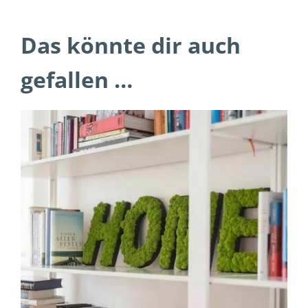
Das könnte dir auch
gefallen …
DIESES
AUSFÜHRUNG WÄHLEN
/
PRODUKT
DETAILS
WEIST
MEHRERE
VARIANTEN
AUF.