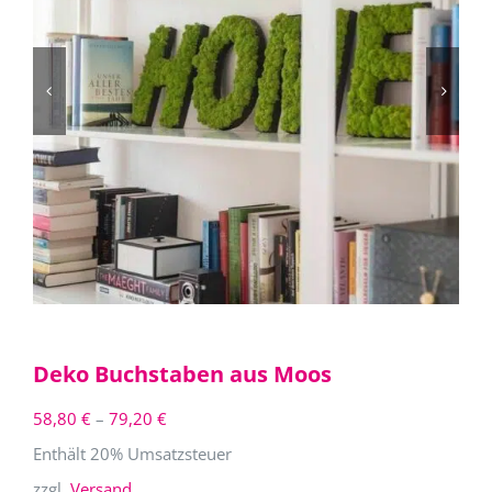
Deko Buchstaben aus Moos
Preisspanne:
58,80
€
–
79,20
€
58,80 €
Enthält 20% Umsatzsteuer
bis
zzgl.
Versand