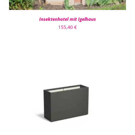
Insektenhotel mit Igelhaus
155,40
€
DIESES
AUSFÜHRUNG WÄHLEN
/
PRODUKT
DETAILS
WEIST
MEHRERE
VARIANTEN
AUF.
DIE