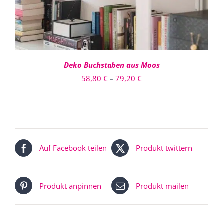
DIE
OPTIONEN
KÖNNEN
AUF
DER
PRODUKTSEITE
Deko Buchstaben aus Moos
GEWÄHLT
Preisspanne:
58,80
€
–
79,20
€
WERDEN
58,80 €
bis
79,20 €
Auf Facebook teilen
Produkt twittern
Produkt anpinnen
Produkt mailen