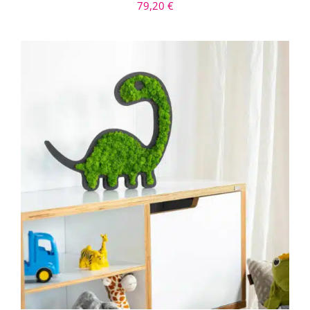
79,20
€
IN DEN WARENKORB
/
DETAILS