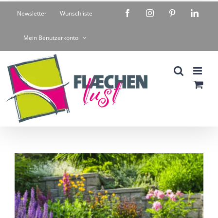
Zum
Facebook
Instagram
Pinterest
Linke
Newsletter
Wunschliste
Inhalt
springen
Mein Benutzerkonto