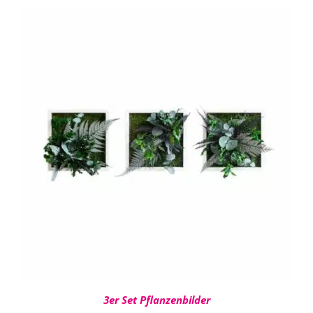
bis
876,00 €
IN DEN WARENKORB
/
DETAILS
3er Set Pflanzenbilder