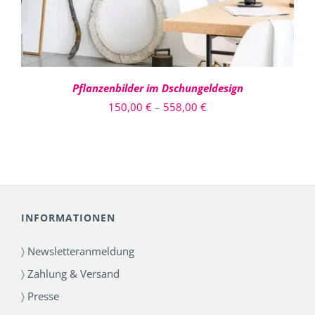
DIE
OPTIONEN
KÖNNEN
AUF
DER
PRODUKTSEITE
Pflanzenbilder im Dschungeldesign
GEWÄHLT
Preisspanne:
150,00
€
–
558,00
€
WERDEN
150,00 €
bis
558,00 €
INFORMATIONEN
〉 Newsletteranmeldung
〉 Zahlung & Versand
〉 Presse