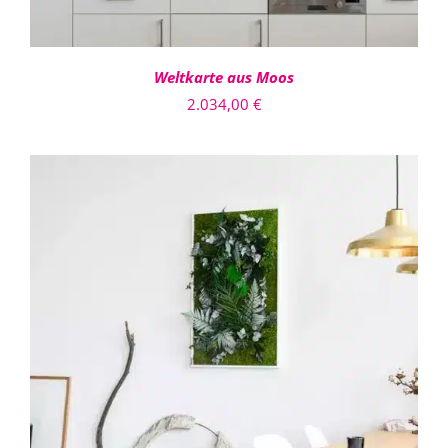
Weltkarte aus Moos
2.034,00
€
DIESES
AUSFÜHRUNG WÄHLEN
/
PRODUKT
DETAILS
WEIST
MEHRERE
VARIANTEN
AUF.