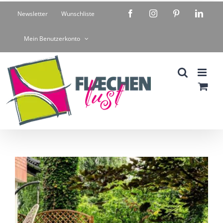
Zum
Facebook
Instagram
Pinterest
Linke
Newsletter
Wunschliste
Inhalt
springen
Mein Benutzerkonto