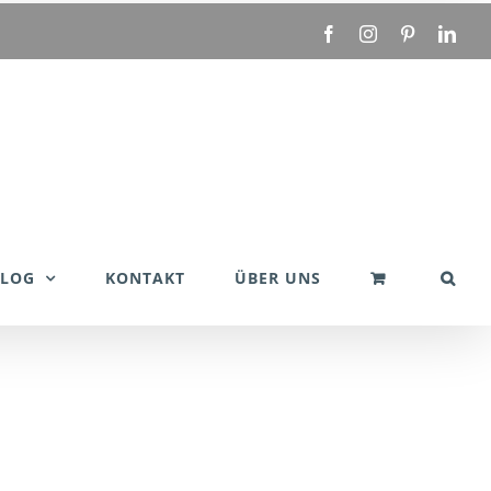
Facebook
Instagram
Pinterest
Link
BLOG
KONTAKT
ÜBER UNS