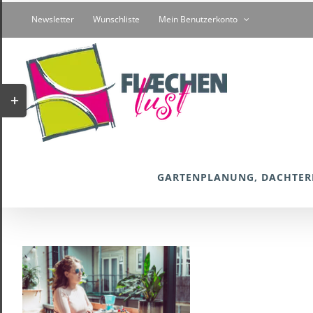
Zum
Newsletter
Wunschliste
Mein Benutzerkonto
Inhalt
springen
Toggle
Sliding
Bar
Area
GARTENPLANUNG, DACHTER