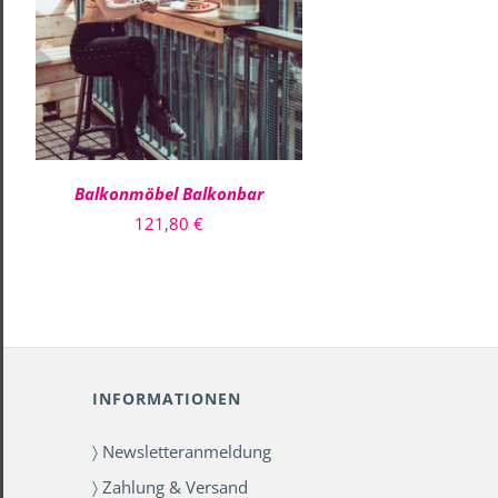
DIESES
AUSFÜHRUNG WÄHLEN
/
PRODUKT
QUICK VIEW
WEIST
MEHRERE
VARIANTEN
AUF.
DIE
OPTIONEN
Balkonmöbel Balkonbar
KÖNNEN
AUF
121,80
€
DER
PRODUKTSEITE
GEWÄHLT
WERDEN
INFORMATIONEN
〉 Newsletteranmeldung
〉 Zahlung & Versand