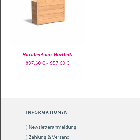
DIESES
AUSFÜHRUNG WÄHLEN
/
PRODUKT
QUICK VIEW
WEIST
MEHRERE
VARIANTEN
AUF.
DIE
OPTIONEN
Hochbeet aus Hartholz
KÖNNEN
AUF
Preisspanne:
897,60
€
–
957,60
€
DER
897,60 €
PRODUKTSEITE
GEWÄHLT
bis
WERDEN
957,60 €
INFORMATIONEN
〉 Newsletteranmeldung
〉 Zahlung & Versand