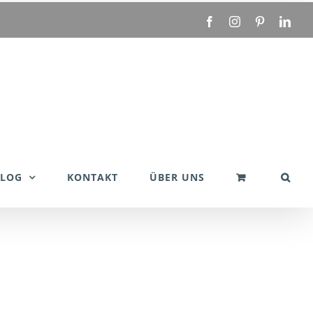
Facebook
Instagram
Pinterest
Link
BLOG
KONTAKT
ÜBER UNS