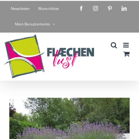
Zum
Facebook
Instagram
Pinterest
Linke
Newsletter
Wunschliste
Inhalt
springen
Mein Benutzerkonto