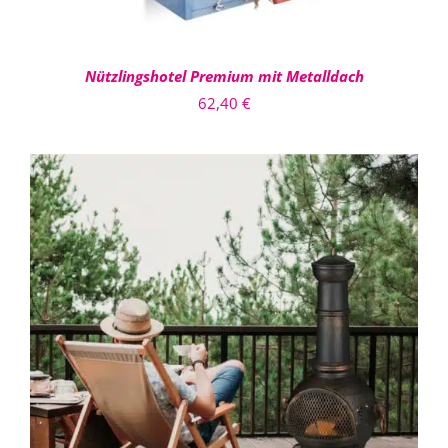
Nützlingshotel Premium mit Metalldach
62,40
€
IN DEN WARENKORB
/
DETAILS