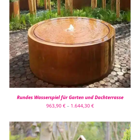
DIESES
AUSFÜHRUNG WÄHLEN
/
PRODUKT
DETAILS
WEIST
MEHRERE
VARIANTEN
AUF.
DIE
OPTIONEN
KÖNNEN
AUF
DER
PRODUKTSEITE
Rundes Wasserspiel für Garten und Dachterrasse
GEWÄHLT
Preisspanne:
963,90
€
–
1.644,30
€
WERDEN
963,90 €
bis
1.644,30 €