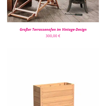
Großer Terrassenofen im Vintage-Design
300,00
€
DIESES
AUSFÜHRUNG WÄHLEN
/
PRODUKT
DETAILS
WEIST