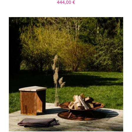
444,00
€
IN DEN WARENKORB
/
DETAILS