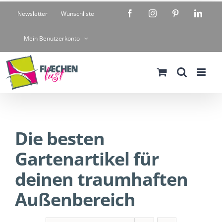
Zum
Facebook
Instagram
Pinterest
Linke
Newsletter
Wunschliste
Inhalt
springen
Mein Benutzerkonto
Die besten
Gartenartikel für
deinen traumhaften
Außenbereich