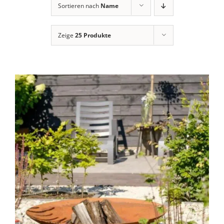
Sortieren nach
Name
Zeige
25 Produkte
DIESES
AUSFÜHRUNG WÄHLEN
/
PRODUKT
DETAILS
WEIST
MEHRERE
VARIANTEN
AUF.