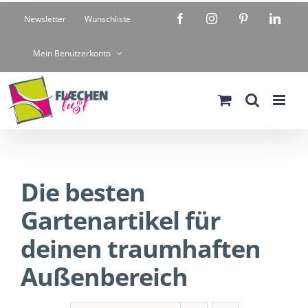
Zum
Facebook
Instagram
Pinterest
Linke
Newsletter
Wunschliste
Inhalt
springen
Mein Benutzerkonto
Die besten
Gartenartikel für
deinen traumhaften
Außenbereich