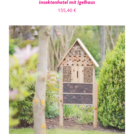
Insektenhotel mit Igelhaus
155,40
€
IN DEN WARENKORB
/
DETAILS