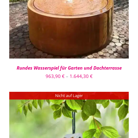
PRODUKT
DETAILS
WEIST
MEHRERE
VARIANTEN
AUF.
DIE
OPTIONEN
KÖNNEN
AUF
DER
PRODUKTSEITE
Rundes Wasserspiel für Garten und Dachterrasse
GEWÄHLT
Preisspanne:
963,90
€
–
1.644,30
€
WERDEN
963,90 €
bis
Nicht auf Lager
1.644,30 €