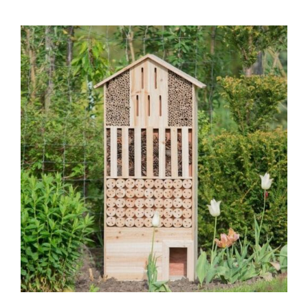
570,00 €
bis
1.194,00 €
IN DEN WARENKORB
/
DETAILS