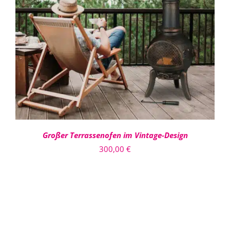
IN DEN WARENKORB
/
DETAILS
Großer Terrassenofen im Vintage-Design
300,00
€