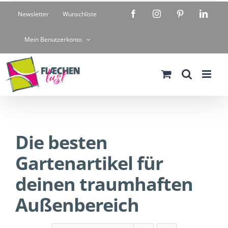
Zum
Facebook
Instagram
Pinterest
Linke
Newsletter
Wunschliste
Inhalt
springen
Mein Benutzerkonto
Die besten
Gartenartikel für
deinen traumhaften
Außenbereich