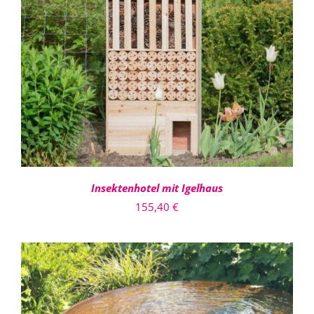
IN DEN WARENKORB
/
DETAILS
Insektenhotel mit Igelhaus
155,40
€