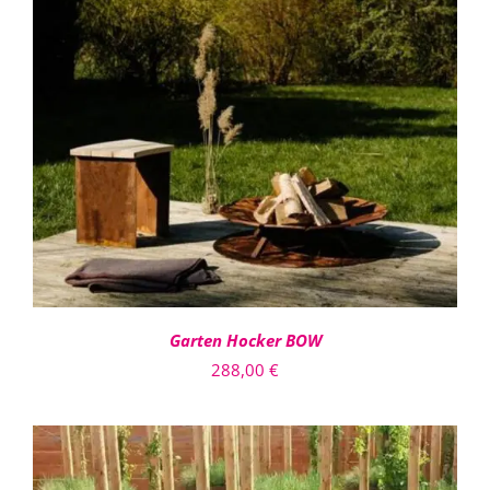
IN DEN WARENKORB
/
DETAILS
Garten Hocker BOW
288,00
€