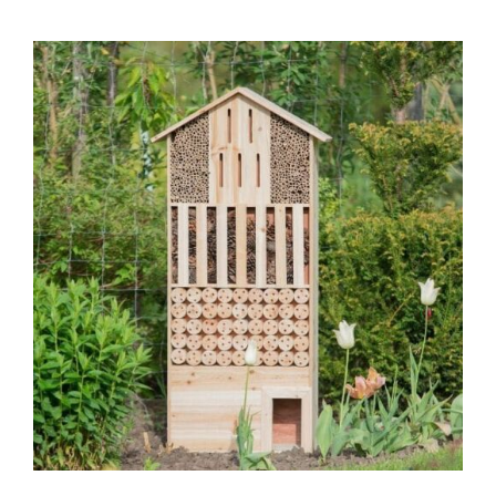
570,00 €
bis
1.194,00 €
IN DEN WARENKORB
/
DETAILS