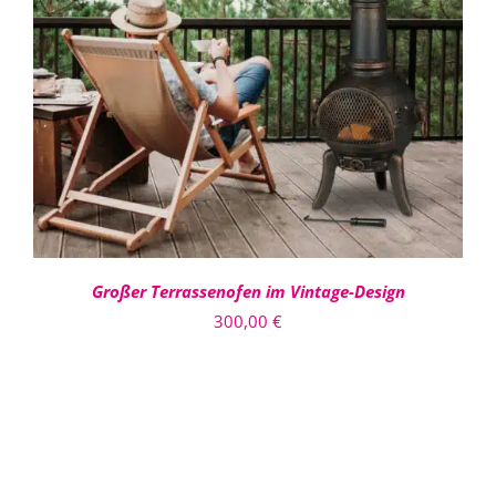
IN DEN WARENKORB
/
DETAILS
Großer Terrassenofen im Vintage-Design
300,00
€