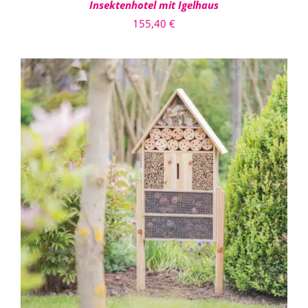
Insektenhotel mit Igelhaus
155,40
€
IN DEN WARENKORB
/
DETAILS