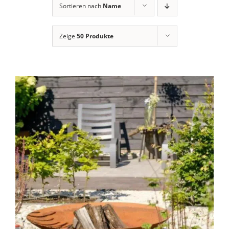
Sortieren nach
Name
Zeige
50 Produkte
DIESES
AUSFÜHRUNG WÄHLEN
/
PRODUKT
DETAILS
WEIST
MEHRERE
VARIANTEN
AUF.