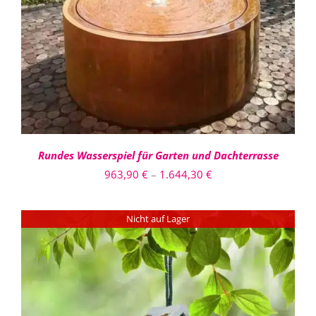
PRODUKT
DETAILS
WEIST
MEHRERE
VARIANTEN
AUF.
DIE
OPTIONEN
KÖNNEN
AUF
DER
PRODUKTSEITE
Rundes Wasserspiel für Garten und Dachterrasse
GEWÄHLT
Preisspanne:
963,90
€
–
1.644,30
€
WERDEN
963,90 €
bis
Nicht auf Lager
1.644,30 €