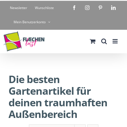
Zum
Facebook
Instagram
Pinterest
Linke
Newsletter
Wunschliste
Inhalt
springen
Mein Benutzerkonto
Die besten
Gartenartikel für
deinen traumhaften
Außenbereich