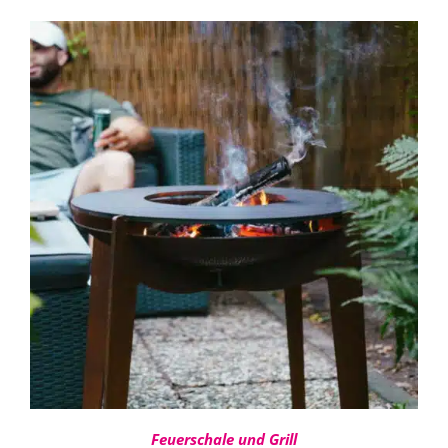
360,00 €
bis
480,00 €
IN DEN WARENKORB
/
DETAILS
Feuerschale und Grill