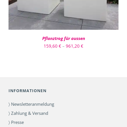
AUF.
DIE
OPTIONEN
KÖNNEN
AUF
DER
PRODUKTSEITE
Pflanztrog für aussen
GEWÄHLT
Preisspanne:
159,60
€
–
961,20
€
WERDEN
159,60 €
bis
961,20 €
INFORMATIONEN
〉 Newsletteranmeldung
〉 Zahlung & Versand
〉 Presse