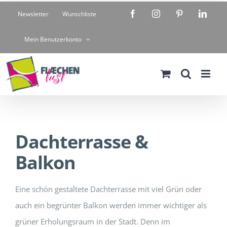
Zum
Facebook
Instagram
Pinterest
Linke
Newsletter
Wunschliste
Inhalt
springen
Mein Benutzerkonto
Dachterrasse &
Balkon
Eine schön gestaltete Dachterrasse mit viel Grün oder
auch ein begrünter Balkon werden immer wichtiger als
grüner Erholungsraum in der Stadt. Denn im