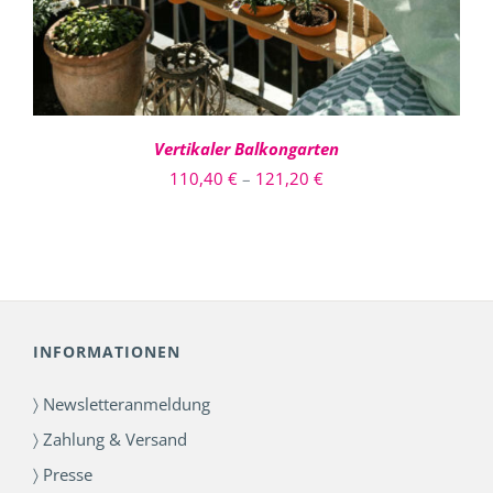
AUF.
DIE
OPTIONEN
KÖNNEN
AUF
DER
PRODUKTSEITE
Vertikaler Balkongarten
GEWÄHLT
Preisspanne:
110,40
€
–
121,20
€
WERDEN
110,40 €
bis
121,20 €
INFORMATIONEN
〉 Newsletteranmeldung
〉 Zahlung & Versand
〉 Presse