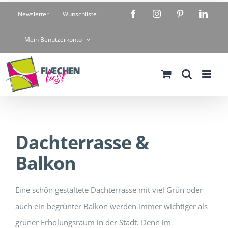
Zum
Facebook
Instagram
Pinterest
Linke
Newsletter
Wunschliste
Inhalt
springen
Mein Benutzerkonto
Dachterrasse &
Balkon
Eine schön gestaltete Dachterrasse mit viel Grün oder
auch ein begrünter Balkon werden immer wichtiger als
grüner Erholungsraum in der Stadt. Denn im