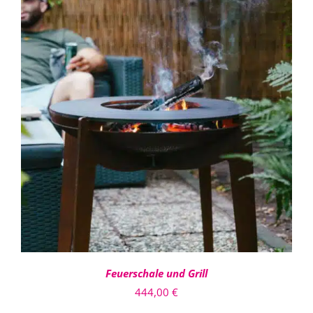
816,00 €
IN DEN WARENKORB
/
DETAILS
Feuerschale und Grill
444,00
€