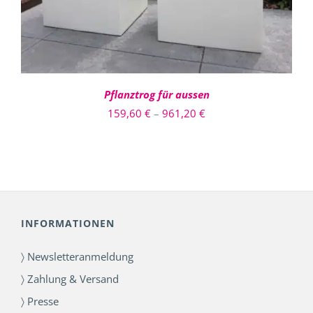
AUF.
DIE
OPTIONEN
KÖNNEN
AUF
DER
PRODUKTSEITE
Pflanztrog für aussen
GEWÄHLT
Preisspanne:
159,60
€
–
961,20
€
WERDEN
159,60 €
bis
961,20 €
INFORMATIONEN
〉 Newsletteranmeldung
〉 Zahlung & Versand
〉 Presse