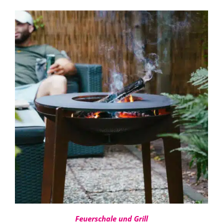
360,00 €
bis
480,00 €
IN DEN WARENKORB
/
DETAILS
Feuerschale und Grill