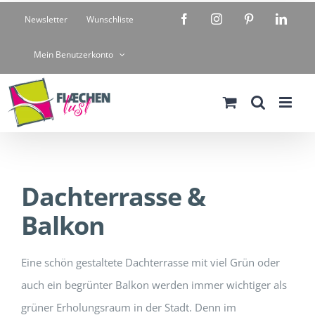
Zum
Facebook
Instagram
Pinterest
Linke
Newsletter
Wunschliste
Inhalt
springen
Mein Benutzerkonto
Dachterrasse &
Balkon
Eine schön gestaltete Dachterrasse mit viel Grün oder
auch ein begrünter Balkon werden immer wichtiger als
grüner Erholungsraum in der Stadt. Denn im