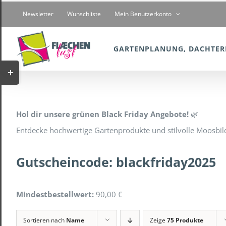
Zum
Newsletter
Wunschliste
Mein Benutzerkonto
Inhalt
springen
GARTENPLANUNG, DACHTER
Toggle
Sliding
Bar
Hol dir unsere grünen Black Friday Angebote!
🌿
Area
Entdecke hochwertige Gartenprodukte und stilvolle Moosbild
Gutscheincode:
blackfriday2025
Mindestbestellwert:
90,00 €
Sortieren nach
Name
Zeige
75 Produkte