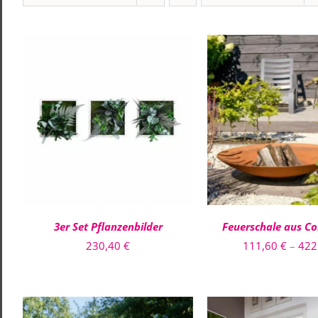
IN DEN WARENKORB
/
AUSFÜHRUNG WÄH
QUICK VIEW
QUICK VIE
3er Set Pflanzenbilder
Feuerschale aus Co
230,40
€
111,60
€
–
422