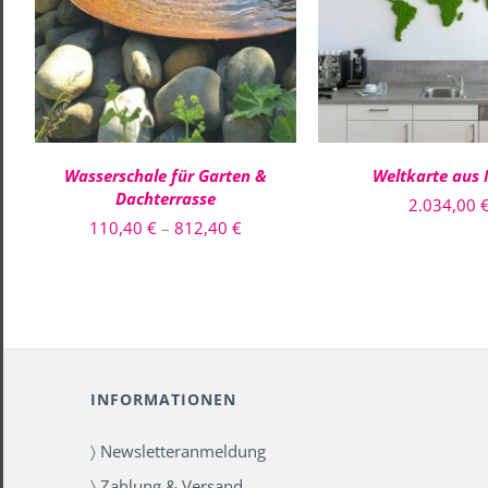
DIESES
AUSFÜHRUNG WÄHLEN
/
IN DEN WARENKO
PRODUKT
QUICK VIEW
QUICK VIE
WEIST
MEHRERE
VARIANTEN
AUF.
DIE
OPTIONEN
Wasserschale für Garten &
Weltkarte aus
KÖNNEN
Dachterrasse
AUF
2.034,00
DER
Preisspanne:
110,40
€
–
812,40
€
PRODUKTSEITE
110,40 €
GEWÄHLT
WERDEN
bis
812,40 €
INFORMATIONEN
〉 Newsletteranmeldung
〉 Zahlung & Versand