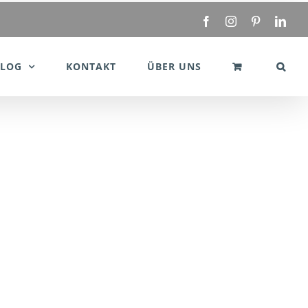
Facebook
Instagram
Pinterest
Link
BLOG
KONTAKT
ÜBER UNS