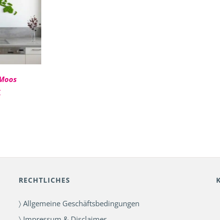
RB
/
W
 Moos
€
RECHTLICHES
〉 Allgemeine Geschäftsbedingungen
〉 Impressum & Disclaimer