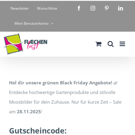
Zum
Facebook
Instagram
Pinterest
Linke
Newsletter
Wunschliste
Inhalt
springen
Mein Benutzerkonto
Hol dir unsere grünen Black Friday Angebote!
🌿
Entdecke hochwertige Gartenprodukte und stilvolle
Moosbilder für dein Zuhause. Nur für kurze Zeit – Sale
am
28.11.2025
!
Gutscheincode: