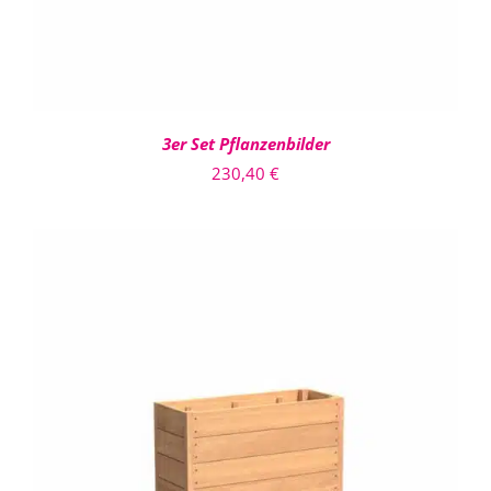
3er Set Pflanzenbilder
230,40
€
DIESES
AUSFÜHRUNG WÄHLEN
/
PRODUKT
DETAILS
WEIST